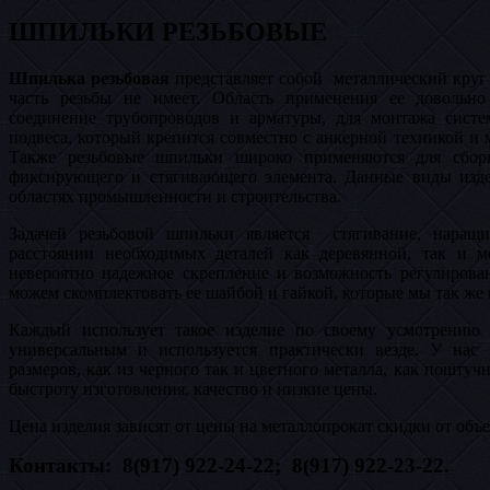
ШПИЛЬКИ РЕЗЬБОВЫЕ
Шпилька резьбовая
представляет собой металлический круг 
часть резьбы не имеет. Область применения ее довольн
соединение трубопроводов и арматуры, для монтажа систе
подвеса, который крепится совместно с анкерной техникой и
Также резьбовые шпильки широко применяются для сбор
фиксирующего и стягивающего элемента. Данные виды изде
областях промышленности и строительства.
Задачей резьбовой шпильки является стягивание, наращ
расстоянии необходимых деталей как деревянной, так и м
невероятно надежное скрепление и возможность регулирова
можем скомплектовать ее шайбой и гайкой, которые мы так же
Каждый использует такое изделие по своему усмотрению 
универсальным и используется практически везде. У нас
размеров, как из черного так и цветного металла, как пошту
быстроту изготовления, качество и низкие цены.
Цена изделия зависят от цены на металлопрокат скидки от объе
Контакты
: 8(917) 922-24-22; 8(917) 922-23-22.