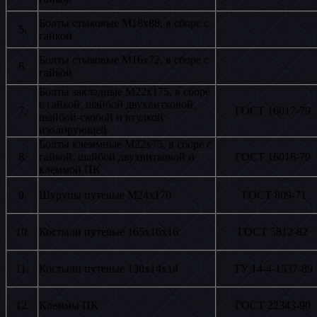
Болты стыковые М18х88, в сборе с
5.
гайкой
Болты стыковые М16х72, в сборе с
6.
гайкой
Болты закладные М22х175, в сборе
с гайкой, шайбой двухвитковой,
7.
ГОСТ 16017-79
шайбой-скобой и втулкой
изолирующей
Болты клеммные М22х75, в сборе с
8.
гайкой, шайбой двухвитковой и
ГОСТ 16016-79
клеммой ПК
9.
Шурупы путевые М24х170
ГОСТ 809-71
10.
Костыли путевые 165х16х16
ГОСТ 5812-82
11.
Костыли путевые 130х14х14
ТУ 14-4-1537-89
12.
Клеммы ПК
ГОСТ 22343-90