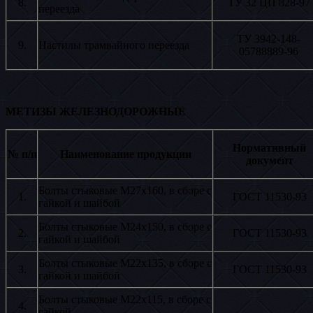
8.
ТУ 32 ЦП 828-97
переезда
ТУ 3942-148-
9.
Настилы трамвайного переезда
05788889-96
МЕТИЗЫ ЖЕЛЕЗНОДОРОЖНЫЕ
Нормативный
№ п/п
Наименование продукции
документ
Болты стыковые М27х160, в сборе с
1.
ГОСТ 11530-93
гайкой и шайбой
Болты стыковые М24х150, в сборе с
2.
ГОСТ 11530-93
гайкой и шайбой
Болты стыковые М22х135, в сборе с
3.
ГОСТ 11530-93
гайкой и шайбой
Болты стыковые М22х115, в сборе с
4.
гайкой