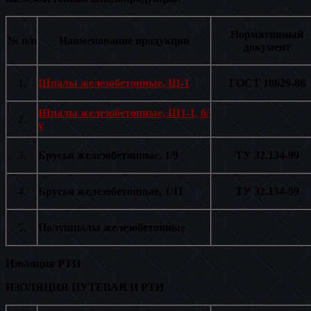
Нормативный
№ п/п
Наименование продукции
документ
1.
Шпалы железобетонные, Ш-1
ГОСТ 10629-88
Шпалы железобетонные, Ш1-1, б/
2.
у
3.
Брусья железобетонные, 1/9
ТУ 32.134-99
4.
Брусья железобетонные, 1/11
ТУ 32.134-99
5.
Полушпалы железобетонные
Изоляция РТИ
ИЗОЛЯЦИЯ ПУТЕВАЯ И РТИ