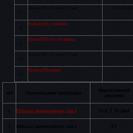
Рельсы Р50, б/у, износ 1-3 мм
ТХ ЦПТ-80
7.
Рельсы Р43, с резерва
8.
Рельсы Р43, б/у, без износа
9.
Рельсы Р43, б/у, износ 1-3 мм
10.
Рельсы Р43 новые
11.
Нормативный
п/п
Наименование продукции
документ
1.
Шпалы пропитанные, тип I
ГОСТ 78-2004
2.
Шпалы пропитанные, тип I
ТУ