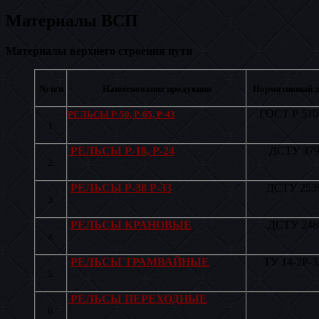
Материалы ВСП
Материалы верхнего строения пути
№ п/п
Наименование продукции
Нормативный д
ГОСТ Р 510
РЕЛЬСЫ Р-50, Р-65, Р-43
1
РЕЛЬСЫ Р-18, Р-24
ДСТУ 379
2.
РЕЛЬСЫ Р-38 Р-33
ДСТУ 253
3.
РЕЛЬСЫ КРАНОВЫЕ
ДСТУ 248
4.
РЕЛЬСЫ ТРАМВАЙНЫЕ
ТУ 14-2Р-3
5.
РЕЛЬСЫ ПЕРЕХОДНЫЕ
6.