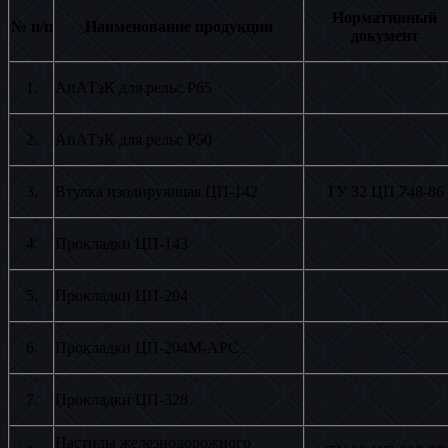
Нормативный
№ п/п
Наименование продукции
документ
1.
АпАТэК для рельс Р65
2.
АпАТэК для рельс Р50
3.
Втулка изолирующая ЦП-142
ТУ 32 ЦП 748-86
4.
Прокладки ЦП-143
5.
Прокладки ЦП-204
6.
Прокладки ЦП-204М-АРС
7.
Прокладки ЦП-328
Настилы железнодорожного